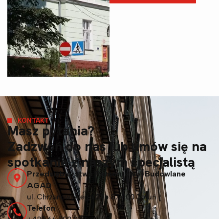
KONTAKT
Masz pytania?
Zadzwoń do nas lub umów się na
spotkanie z naszym specjalistą
Przedsiębiorstwo Remontowo-Budowlane
AGAD
ul. Chrzanowskiego 23b 87-100 Toruń
Telefon