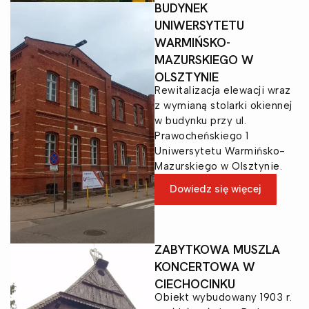
BUDYNEK
UNIWERSYTETU
WARMIŃSKO-
MAZURSKIEGO W
OLSZTYNIE
Rewitalizacja elewacji wraz
z wymianą stolarki okiennej
w budynku przy ul.
Prawocheńskiego 1
Uniwersytetu Warmińsko-
Mazurskiego w Olsztynie.
Dowiedz się więcej
ZABYTKOWA MUSZLA
KONCERTOWA W
CIECHOCINKU
Obiekt wybudowany 1903 r.