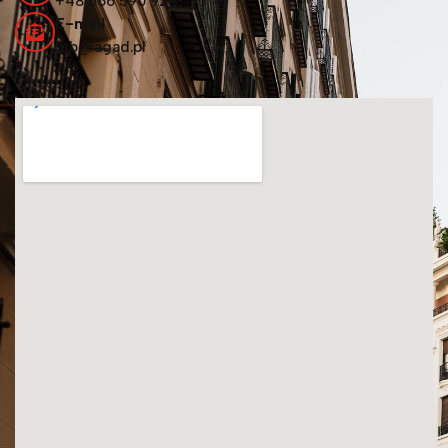
+48 566 590 922
E-mail
prb@agad.pl