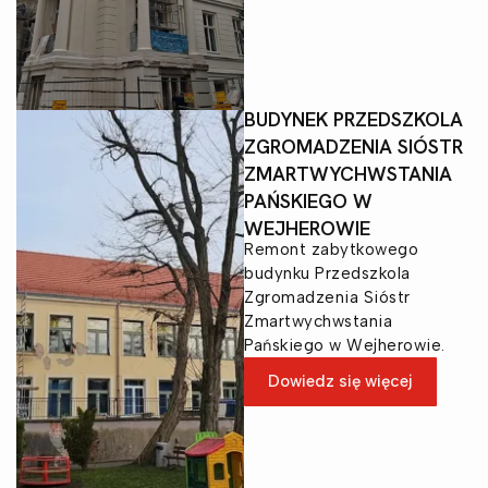
BUDYNEK PRZEDSZKOLA
ZGROMADZENIA SIÓSTR
ZMARTWYCHWSTANIA
PAŃSKIEGO W
WEJHEROWIE
Remont zabytkowego
budynku Przedszkola
Zgromadzenia Sióstr
Zmartwychwstania
Pańskiego w Wejherowie.
Dowiedz się więcej