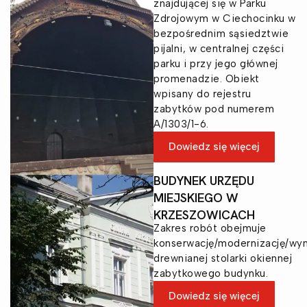
znajdującej się w Parku
Zdrojowym w Ciechocinku w
bezpośrednim sąsiedztwie
pijalni, w centralnej części
parku i przy jego głównej
promenadzie. Obiekt
wpisany do rejestru
zabytków pod numerem
A/1303/1-6.
Dowiedz się więcej
BUDYNEK URZĘDU
MIEJSKIEGO W
KRZESZOWICACH
Zakres robót obejmuje
konserwację/modernizację/wy
drewnianej stolarki okiennej
zabytkowego budynku.
Dowiedz się więcej