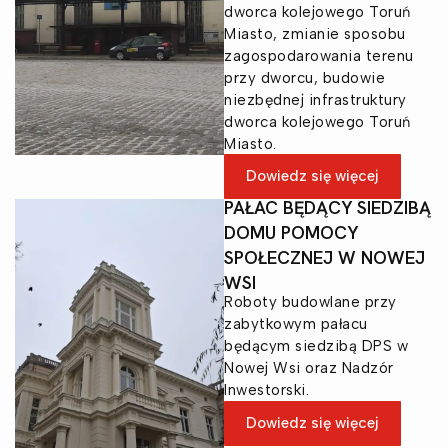
dworca kolejowego Toruń
Miasto, zmianie sposobu
zagospodarowania terenu
przy dworcu, budowie
niezbędnej infrastruktury
dworca kolejowego Toruń
Miasto.
Dowiedz się więcej
PAŁAC BĘDĄCY SIEDZIBĄ
DOMU POMOCY
SPOŁECZNEJ W NOWEJ
WSI
Roboty budowlane przy
zabytkowym pałacu
będącym siedzibą DPS w
Nowej Wsi oraz Nadzór
Inwestorski.
Dowiedz się więcej